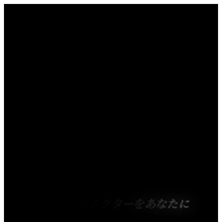
パ
ー
ソ
ナ
ル
ド
ク
タ
ー
を
あ
な
た
に